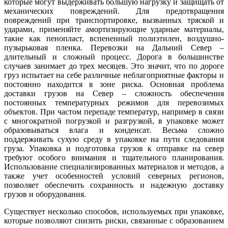
которые могут выдерживать большую нагрузку и защищать от
механических повреждений. Для предотвращения
повреждений при транспортировке, вызванных тряской и
ударами, применяйте амортизирующие ударные материалы,
такие как пенопласт, вспененный полиэтилен, воздушно-
пузырьковая пленка. Перевозки на Дальний
Север
–
длительный и сложный процесс. Дорога в большинстве
случаев занимает
до
трех
месяцев
. Это значит, что по дороге
груз испытает на себе различные неблагоприятные факторы и
постоянно находится в зоне риска. Основная проблема
доставки грузов на Север – сложность
обеспечения
постоянных температурных режимов
для перевозимых
объектов
. При частом перепаде температур, например в связи
с многократной погрузкой и разгрузкой, в упаковке может
образовываться влага и конденсат. Весьма сложно
поддерживать сухую среду в
упаковке на пути следования
груза
. Упаковка и подготовка грузов к отправке на север
требуют особого внимания и тщательного планирования.
Использование специализированных материалов и методов, а
также учет особенностей условий северных регионов,
позволяет обеспечить сохранность и надежную доставку
грузов и оборудования.
Существует несколько способов, используемых при упаковке,
которые позволяют снизить риски, связанные с образованием